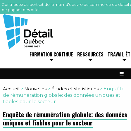
Contribuez au portrait de la main-d'oeuvre du commerce de détail 
de gagner des prix!
FORMATION CONTINUE
RESSOURCES
TRAVAIL-É
Accueil
>
Nouvelles
>
Études et statistiques
>
Enquête
de rémunération globale: des données uniques et
fiables pour le secteur
Enquête de rémunération globale: des données
uniques et fiables pour le secteur