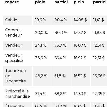
repère
plein
partiel
plein
partiel
Caissier
19,6 %
80,4 %
14,08 $
11,41 $
Commis-
20,0 %
80,0 %
13,32 $
11,83 $
vendeur
Vendeur
24,1 %
75,9 %
16,07 $
12,51 $
Vendeur
33,6 %
66,4 %
16,92 $
12,51 $
spécialisé
Technicien
de
48,2 %
51,8 %
16,52 $
13,36 $
laboratoire
Préposé à la
31,4 %
68,6 %
14,33 $
12,35 $
marchandise
Étalagiste
66,7 %
33,3 %
16,65 $
11,86 $