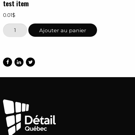
test item
0.01
$
quantité
Ajouter au panier
de
test
item