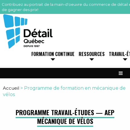
Contribuez au portrait de la main-d'oeuvre du commerce de détail 
de gagner des prix!
FORMATION CONTINUE
RESSOURCES
TRAVAIL-É
Accueil
>
Programme de formation en mécanique de
vélos
PROGRAMME TRAVAIL-ÉTUDES — AEP
MÉCANIQUE DE VÉLOS