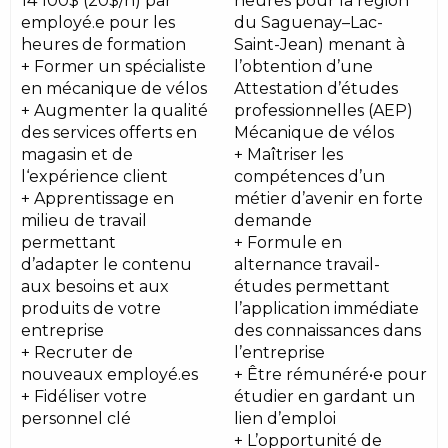
14 100$ (20$/h) par
heures pour la région
employé.e pour les
du Saguenay–Lac-
heures de formation
Saint-Jean) menant à
+ Former un spécialiste
l’obtention d’une
en mécanique de vélos
Attestation d’études
+ Augmenter la qualité
professionnelles (AEP)
des services offerts en
Mécanique de vélos
magasin et de
+ Maîtriser les
l‘expérience client
compétences d’un
+ Apprentissage en
métier d’avenir en forte
milieu de travail
demande
permettant
+ Formule en
d’adapter le contenu
alternance travail-
aux besoins et aux
études permettant
produits de votre
l’application immédiate
entreprise
des connaissances dans
+ Recruter de
l’entreprise
nouveaux employé.es
+ Être rémunéré•e pour
+ Fidéliser votre
étudier en gardant un
personnel clé
lien d’emploi
+ L’opportunité de