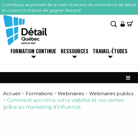
Contribuez au portrait de la main-d'oeuvre du commerce de détail
et courez la chance de gagner des prix!
FORMATION CONTINUE
RESSOURCES
TRAVAIL-ÉTUDES
Accueil
>
Formations
>
Webinaires
>
Webinaires publics
>
Comment accroître votre visibilité et vos ventes
grâce au marketing d’influence