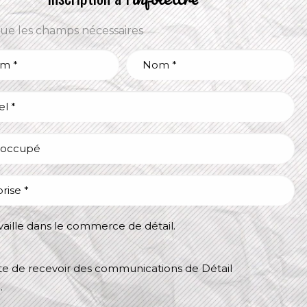
que les champs nécessaires
Nom
propos
*
uvelles
rtrait du secteur
tiers
se
ntact
*
availle dans le commerce de détail.
e
te de recevoir des communications de Détail
ce
.
cations