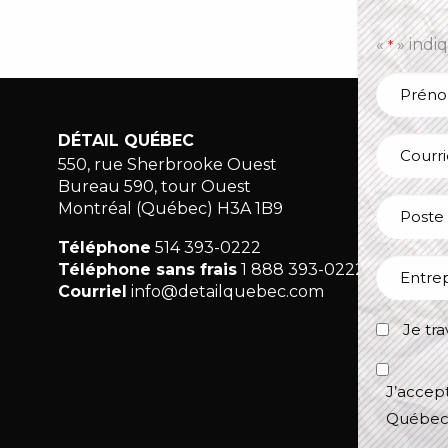
«
» indi
*
Nom
*
Prénom
DÉTAIL QUÉBEC
À 
Courriel
*
*
550, rue Sherbrooke Ouest
No
Bureau 590, tour Ouest
Poste
Po
Montréal (Québec) H3A 1B9
occupé
Mé
Téléphone
514 393-0222
Entrepri
Co
Téléphone sans frais
1 888 393-0222
Courriel
info@detailquebec.com
Je
Je tr
travaille
dans
J’accept
le
de
J’accep
commer
recevoir
Québec
de
des
détail.
communi