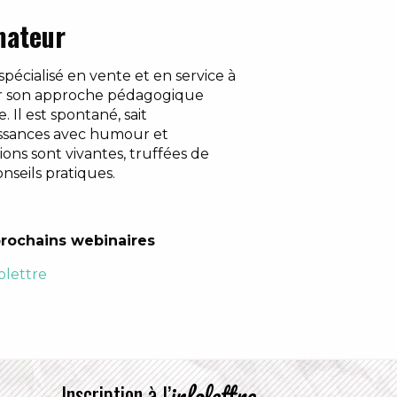
mateur
pécialisé en vente et en service à
ur son approche pédagogique
 Il est spontané, sait
ssances avec humour et
ons sont vivantes, truffées de
nseils pratiques.
rochains webinaires
olettre
infolettre
Inscription à l’