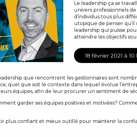
Le leadership ça se travai
univers professionnels d
d’individus tous plus différ
utopique de penser qu’il 
leadership qui puisse pous
atteindre les objectifs sou
18 février 2021 à 10
au leadership que rencontrent les gestionnaires sont nombr
t ce, quel que soit le contexte dans lequel évolue l’entre
 leurs équipes
,
afin de leur procurer un sentiment de séc
ment garder ses équipes positives et motivées? Commen
tir plus confiant et mieux outillé pour maintenir la confi