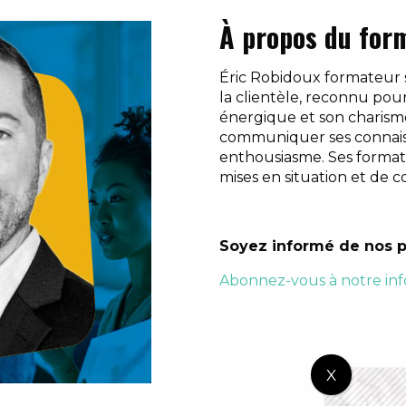
À propos du for
É
ric Robidoux
fo
rmateur s
la clientèle, reconnu po
énergique et son charisme.
communiquer ses connai
enthousiasme. Ses formati
mises en situation et de co
Soyez informé de nos p
Abonnez-vous à notre inf