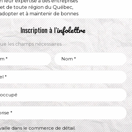
 leur expertise à des entreprises
é et de toute région du Québec,
à adopter et à maintenir de bonnes
infolettre
Inscription à l’
que les champs nécessaires
Nom
propos
*
uvelles
rtrait du secteur
tiers
se
ntact
*
availle dans le commerce de détail.