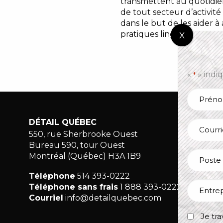
transmettent au quotidien
de tout secteur d’activit
dans le but de les aider 
pratiques linguistiques.
«
» indi
*
Nom
*
Prénom
DÉTAIL QUÉBEC
À 
Courriel
*
*
550, rue Sherbrooke Ouest
No
Bureau 590, tour Ouest
Poste
Po
Montréal (Québec) H3A 1B9
occupé
Mé
Téléphone
514 393-0222
Entrepri
Co
Téléphone sans frais
1 888 393-0222
Courriel
info@detailquebec.com
Je
Je tr