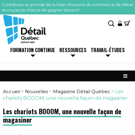
Contribuez au portrait de la main-d'oeuvre du commerce de détail
et courez la chance de gagner des prix!
FORMATION CONTINUE
RESSOURCES
TRAVAIL-ÉTUDES
Accueil
>
Nouvelles
>
Magazine Détail Québec
>
Les
chariots BOOOM, une nouvelle façon de magasiner
Les chariots BOOOM, une nouvelle façon de
magasiner