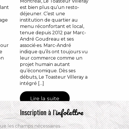
Montréal, Le Toasteur Villeray
lant
est bien plus qu’un resto-
déjeuner. C’est une
dage
institution de quartier au
e
menu réconfortant et local,
tenue depuis 2012 par Marc-
André Goudreau et ses
pour
associé·es. Marc-André
se
indique qu’ils ont toujours vu
on
leur commerce comme un
projet humain autant
qu’économique. Dès ses
débuts, Le Toasteur Villeray a
intégré […]
Lire la suite
infolettre
Inscription à l’
que les champs nécessaires