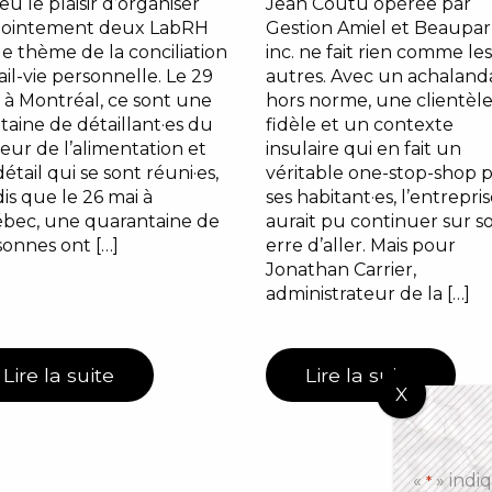
eu le plaisir d’organiser
Jean Coutu opérée par
jointement deux LabRH
Gestion Amiel et Beaupar
le thème de la conciliation
inc. ne fait rien comme les
ail-vie personnelle. Le 29
autres. Avec un achalan
l à Montréal, ce sont une
hors norme, une clientèl
taine de détaillant·es du
fidèle et un contexte
eur de l’alimentation et
insulaire qui en fait un
étail qui se sont réuni·es,
véritable one-stop-shop 
is que le 26 mai à
ses habitant·es, l’entrepri
bec, une quarantaine de
aurait pu continuer sur s
onnes ont […]
erre d’aller. Mais pour
Jonathan Carrier,
administrateur de la […]
Lire la suite
Lire la suite
«
» indi
*