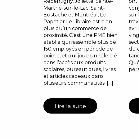
Repentigny, Joliette, Sainte-
ont 
Marthe-sur-le-Lac, Saint-
con
Eustache et Montréal, Le
sur 
Papetier Le Libraire est bien
trav
plus qu’un commerce de
avri
proximité. C’est une PME bien
ving
établie qui rassemble plus de
sect
150 employés en période de
du d
pointe, et qui joue un rôle clé
tand
dans l’accès aux produits
Qué
scolaires, bureautiques, livres
pers
et articles cadeaux dans
plusieurs communautés. […]
Lire la suite