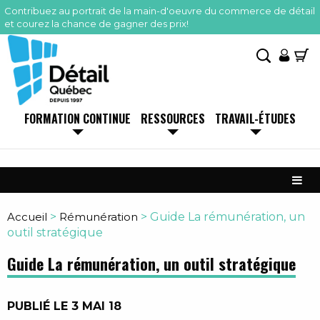
Contribuez au portrait de la main-d'oeuvre du commerce de détail
et courez la chance de gagner des prix!
FORMATION CONTINUE
RESSOURCES
TRAVAIL-ÉTUDES
Accueil
>
Rémunération
>
Guide La rémunération, un
outil stratégique
Guide La rémunération, un outil stratégique
PUBLIÉ LE 3 MAI 18