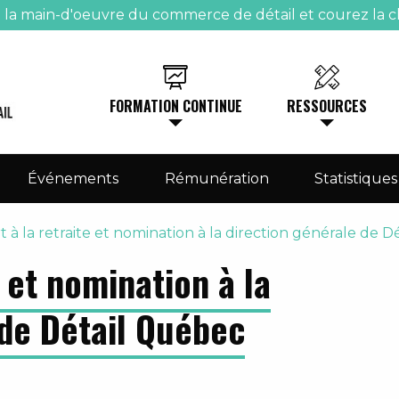
e la main-d'oeuvre du commerce de détail et courez la c
FORMATION CONTINUE
RESSOURCES
Événements
Rémunération
Statistiques
 à la retraite et nomination à la direction générale de 
e et nomination à la
 de Détail Québec