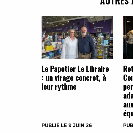
AUTRES 
Le Papetier Le Libraire
Ret
: un virage concret, à
Con
leur rythme
per
ada
aux
équ
PUBLIÉ LE 9 JUIN 26
PUB