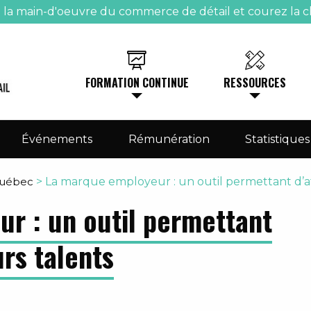
e la main-d'oeuvre du commerce de détail et courez la c
FORMATION CONTINUE
RESSOURCES
Événements
Rémunération
Statistiques
Québec
>
La marque employeur : un outil permettant d’att
r : un outil permettant
urs talents