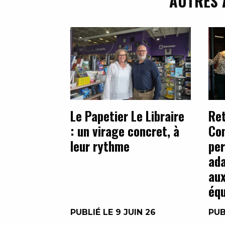
AUTRES 
Le Papetier Le Libraire
Ret
: un virage concret, à
Con
leur rythme
per
ada
aux
équ
PUBLIÉ LE 9 JUIN 26
PUB