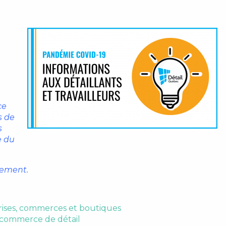
ce
s de
s
e du
lement.
rises, commerces et boutiques
e commerce de détail